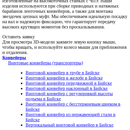
изготовленные на высокоточных станках с ЧПУ. Наши
изделия используются при сборке приводных и натяжных
барабанов ленточных конвейеров, а также для монтажа
звездочек цепных муфт. Мы обеспечиваем идеальную посадку
на вал и надежную фиксацию, что гарантирует передачу
высоких крутящих моментов без проскальзывания.
Оставить заявку
Для просмотра 3D-модели зажмите левую кнопку мыши,
чтобы вращать, и используйте колесо мыши для приближения
и отдаления.
Конвейеры
Винтовые конвейеры (транспортеры)
Винтовой конвейер в трубе в Бийске
Винтовой конвейер в желобе в Бийске
Винтовой конвейер передвижной в Бийске
Винтовой конвейер наклонный в Бийске
Винтовой конвейер с регулировкой высоты
подъема в Бийске
Винтовой конвейер с бесстержневым шнеком в
Бийске
Винтовой конвейер из нержавеющей стали в
Бийске
Вертикальный винтовой конвейер в Бийске