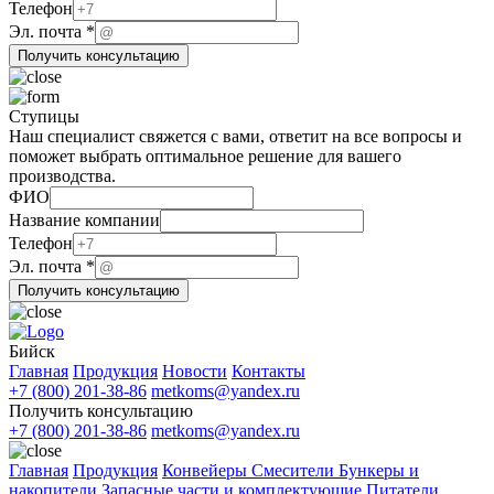
ФИО
Телефон
Телефон
Эл. почта
*
Получить консультацию
Ступицы
Наш специалист свяжется с вами, ответит на все вопросы и
поможет выбрать оптимальное решение для вашего
производства.
ФИО
Название компании
Телефон
Телефон
Эл. почта
*
почта
Получить консультацию
компании
Бийск
Главная
Продукция
Новости
Контакты
+7 (800) 201-38-86
metkoms@yandex.ru
Получить консультацию
+7 (800) 201-38-86
metkoms@yandex.ru
Главная
Продукция
Конвейеры
Смесители
Бункеры и
накопители
Запасные части и комплектующие
Питатели