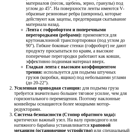
материалов (песок, щебень, зерно, гранулы) под
углом до 45°. На поверхности ленты имеются V-
образные резиновые ребра (шевроны), которые
действуют как зацепы, предотвращая скатывание
материала назад.
Лента с гофробортом и поперечными
перегородками (ребрами):
применяется для
крутонаклонной транспортировки (под углом до
90°). Гибкие боковые стенки (гофроборт) не дают
продукту просыпаться по краям, а высокие
поперечные перегородки работают как ковши,
эффективно поднимая материал вверх.
Гладкая лента с высоким коэффициентом
трения:
используется для подъема штучных
грузов (коробки, ящики) под небольшими углами
(до 20-22°).
Усиленная приводная станция:
для подъема груза
требуется значительно большее тяговое усилие, чем для
горизонтального перемещения. Поэтому наклонные
конвейеры оснащаются более мощными мотор-
редукторами.
Система безопасности (Стопор обратного хода):
критически важный узел. На валу приводного или
натяжного барабана устанавливается
храповой
механизм (остановочное устройство)
или специальный