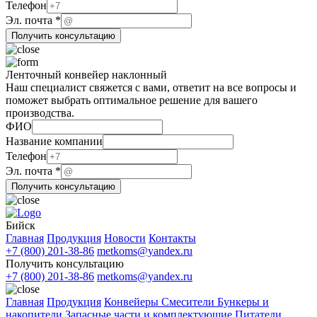
Телефон
Телефон
Эл. почта
*
Получить консультацию
Ленточный конвейер наклонный
Наш специалист свяжется с вами, ответит на все вопросы и
поможет выбрать оптимальное решение для вашего
производства.
ФИО
Название компании
Телефон
Телефон
Эл. почта
*
компании
Получить консультацию
ФИО
Бийск
Главная
Продукция
Новости
Контакты
+7 (800) 201-38-86
metkoms@yandex.ru
Получить консультацию
+7 (800) 201-38-86
metkoms@yandex.ru
Главная
Продукция
Конвейеры
Смесители
Бункеры и
накопители
Запасные части и комплектующие
Питатели