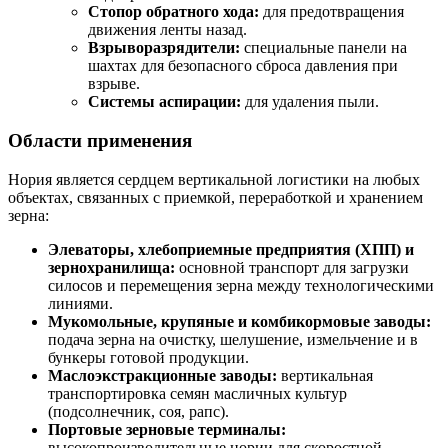
Стопор обратного хода:
для предотвращения
движения ленты назад.
Взрыворазрядители:
специальные панели на
шахтах для безопасного сброса давления при
взрыве.
Системы аспирации:
для удаления пыли.
Области применения
Нория является сердцем вертикальной логистики на любых
объектах, связанных с приемкой, переработкой и хранением
зерна:
Элеваторы, хлебоприемные предприятия (ХПП) и
зернохранилища:
основной транспорт для загрузки
силосов и перемещения зерна между технологическими
линиями.
Мукомольные, крупяные и комбикормовые заводы:
подача зерна на очистку, шелушение, измельчение и в
бункеры готовой продукции.
Маслоэкстракционные заводы:
вертикальная
транспортировка семян масличных культур
(подсолнечник, соя, рапс).
Портовые зерновые терминалы:
высокопроизводительные нории для скоростной