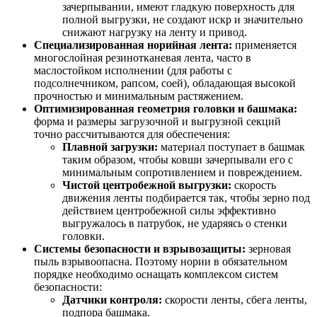
зачерпывании, имеют гладкую поверхность для
полной выгрузки, не создают искр и значительно
снижают нагрузку на ленту и привод.
Специализированная норийная лента:
применяется
многослойная резинотканевая лента, часто в
маслостойком исполнении (для работы с
подсолнечником, рапсом, соей), обладающая высокой
прочностью и минимальным растяжением.
Оптимизированная геометрия головки и башмака:
форма и размеры загрузочной и выгрузной секций
точно рассчитываются для обеспечения:
Плавной загрузки:
материал поступает в башмак
таким образом, чтобы ковши зачерпывали его с
минимальным сопротивлением и повреждением.
Чистой центробежной выгрузки:
скорость
движения ленты подбирается так, чтобы зерно под
действием центробежной силы эффективно
выгружалось в патрубок, не ударяясь о стенки
головки.
Системы безопасности и взрывозащиты:
зерновая
пыль взрывоопасна. Поэтому нории в обязательном
порядке необходимо оснащать комплексом систем
безопасности:
Датчики контроля:
скорости ленты, сбега ленты,
подпора башмака.