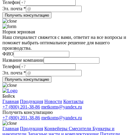
Название
Телефон
ФИО
Эл. почта
*
почта
Получить консультацию
Нория зерновая
Наш специалист свяжется с вами, ответит на все вопросы и
поможет выбрать оптимальное решение для вашего
производства.
Телефон
ФИО
почта
Название компании
Эл.
Телефон
Эл. почта
*
Получить консультацию
Бийск
Главная
Продукция
Новости
Контакты
+7 (800) 201-38-86
metkoms@yandex.ru
Получить консультацию
+7 (800) 201-38-86
metkoms@yandex.ru
Главная
Продукция
Конвейеры
Смесители
Бункеры и
накопители
Запасные части и комплектующие
Питатели