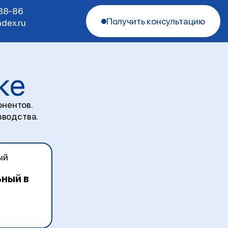
-38-86
Получить консультацию
dex.ru
ке
нентов.
зводства.
ный в