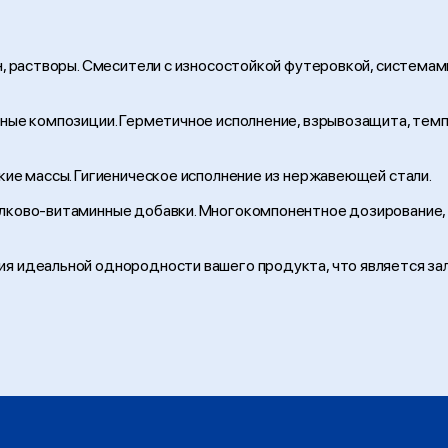
он, растворы. Смесители с износостойкой футеровкой, система
ерные композиции. Герметичное исполнение, взрывозащита, тем
ские массы. Гигиеническое исполнение из нержавеющей стали.
белково-витаминные добавки. Многокомпонентное дозирование,
я идеальной однородности вашего продукта, что является за