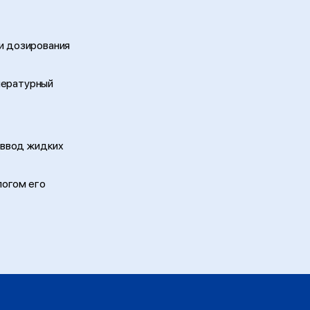
ми дозирования
пературный
 ввод жидких
логом его