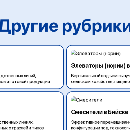
Другие рубрик
Элеваторы (нории) в
дственных линий,
Вертикальный подъем сыпучи
в и готовой продукции.
сельском хозяйстве, пищевой
Смесители в Бийске
ственных линиях.
Эффективное перемешивание
ных отраслей и типов
конфигурации под технолог