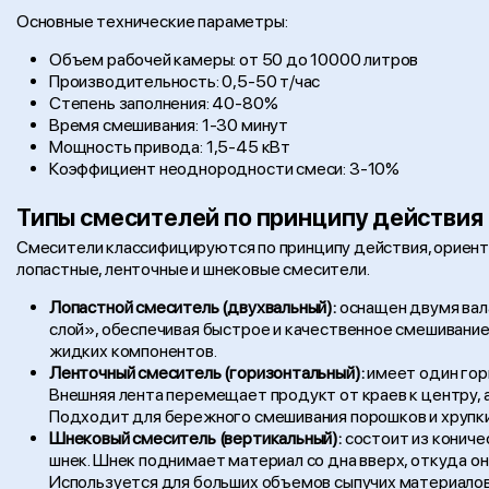
Основные технические параметры:
Объем рабочей камеры: от 50 до 10000 литров
Производительность: 0,5-50 т/час
Степень заполнения: 40-80%
Время смешивания: 1-30 минут
Мощность привода: 1,5-45 кВт
Коэффициент неоднородности смеси: 3-10%
Типы смесителей по принципу действия
Смесители классифицируются по принципу действия, ориент
лопастные, ленточные и шнековые смесители.
Лопастной смеситель (двухвальный):
оснащен двумя вал
слой», обеспечивая быстрое и качественное смешивание.
жидких компонентов.
Ленточный смеситель (горизонтальный):
имеет один гор
Внешняя лента перемещает продукт от краев к центру, а
Подходит для бережного смешивания порошков и хрупки
Шнековый смеситель (вертикальный):
состоит из кониче
шнек. Шнек поднимает материал со дна вверх, откуда о
Используется для больших объемов сыпучих материалов