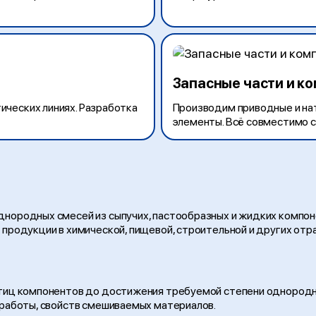
Запасные части и к
ических линиях. Разработка
Производим приводные и нат
элементы. Всё совместимо 
нородных смесей из сыпучих, пастообразных и жидких компон
продукции в химической, пищевой, строительной и других отр
тиц компонентов до достижения требуемой степени однородн
работы, свойств смешиваемых материалов.