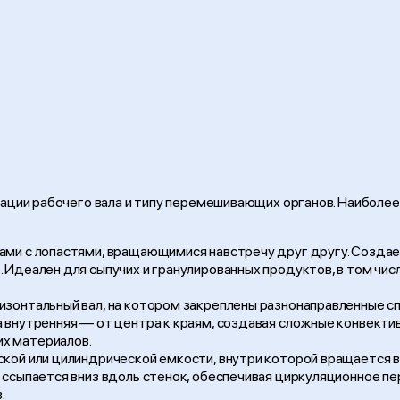
ации рабочего вала и типу перемешивающих органов. Наиболе
ами с лопастями, вращающимися навстречу друг другу. Созда
 Идеален для сыпучих и гранулированных продуктов, в том чис
изонтальный вал, на котором закреплены разнонаправленные сп
 внутренняя — от центра к краям, создавая сложные конвекти
х материалов.
ской или цилиндрической емкости, внутри которой вращается 
н ссыпается вниз вдоль стенок, обеспечивая циркуляционное п
.