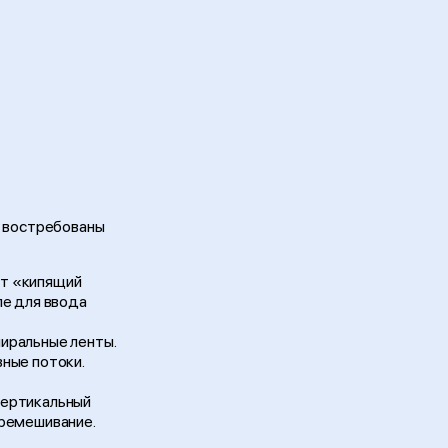
е востребованы
ет «кипящий
ле для ввода
иральные ленты.
вные потоки.
вертикальный
еремешивание.