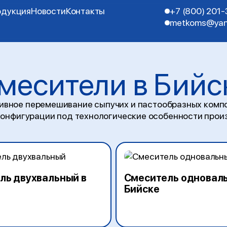
одукция
Новости
Контакты
+7 (800) 201
metkoms@yan
месители в Бийс
ивное перемешивание сыпучих и пастообразных компо
онфигурации под технологические особенности прои
ль двухвальный в
Смеситель одноваль
Бийске