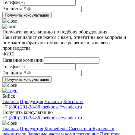
Телефон
Телефон
Эл. почта
*
Получить консультацию
Получите консультацию по подбору оборудования
Наш специалист свяжется с вами, ответит на все вопросы и
поможет выбрать оптимальное решение для вашего
производства.
ФИО
Название компании
Эл.
Телефон
ФИО
Эл. почта
*
компании
Получить консультацию
Бийск
Главная
Продукция
Новости
Контакты
+7 (800) 201-38-86
metkoms@yandex.ru
Получить консультацию
+7 (800) 201-38-86
metkoms@yandex.ru
Главная
Продукция
Конвейеры
Смесители
Бункеры и
накопители
Запасные части и комплектующие
Питатели