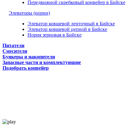
Передвижной скребковый конвейер в Бийске
Элеваторы (нории)
Элеватор ковшевой ленточный в Бийске
Элеватор ковшевой цепной в Бийске
Нория зерновая в Бийске
Питатели
Смесители
Бункеры и накопители
Запасные части и комплектующие
Подобрать конвейер