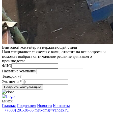
Винтовой конвейер из нержавеющей стали
Наш специалист свяжется с вами, ответит на все вопросы и
поможет выбрать оптимальное решение для вашего
производства.
ФИО
ФИО
Название компании
компании
Телефон
Телефон
Эл. почта
*
Получить консультацию
Бийск
Главная
Продукция
Новости
Контакты
+7 (800) 201-38-86
metkoms@yandex.ru