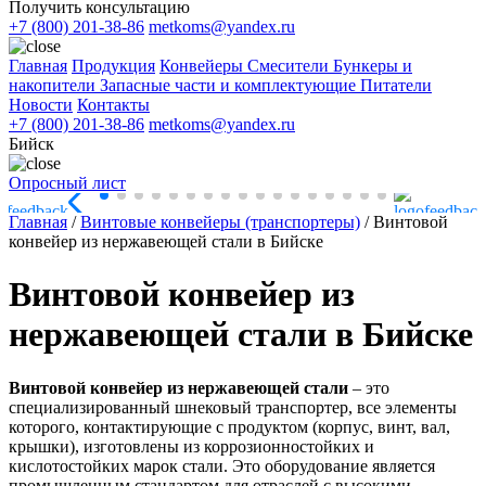
Получить консультацию
+7 (800) 201-38-86
metkoms@yandex.ru
Главная
Продукция
Конвейеры
Смесители
Бункеры и
накопители
Запасные части и комплектующие
Питатели
Новости
Контакты
+7 (800) 201-38-86
metkoms@yandex.ru
Бийск
Опросный лист
Главная
/
Винтовые конвейеры (транспортеры)
/
Винтовой
конвейер из нержавеющей стали в Бийске
Винтовой конвейер из
нержавеющей стали в Бийске
Винтовой конвейер из нержавеющей стали
– это
специализированный шнековый транспортер, все элементы
которого, контактирующие с продуктом (корпус, винт, вал,
крышки), изготовлены из коррозионностойких и
кислотостойких марок стали. Это оборудование является
промышленным стандартом для отраслей с высокими