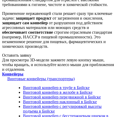
требованиями к гигиене, чистоте и химической стойкости.
Применение нержавеющей стали решает сразу три ключевые
задачи:
защищает продукт
от загрязнения и окисления,
защищает сам конвейер
от разрушения под действием
агрессивных материалов или моющих средств и
обеспечивает соответствие
строгим отраслевым стандартам
(например, HACCP в пищевой промышленности). Это
незаменимое решение для пищевых, фармацевтических и
химических производств.
Оставить заявку
Для просмотра 3D-модели зажмите левую кнопку мыши,
чтобы вращать, и используйте колесо мыши для приближения
и отдаления.
Конвейеры
Винтовые конвейеры (транспортеры)
Винтовой конвейер в трубе в Бийске
Винтовой конвейер в желобе в Бийске
Винтовой конвейер передвижной в Бийске
Винтовой конвейер наклонный в Бийске
Винтовой конвейер с регулировкой высоты
подъема в Бийске
Винтовой конвейер с бесстержневым шнеком в