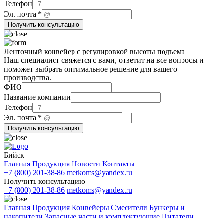
почта
Телефон
Эл. почта
*
Получить консультацию
Ленточный конвейер с регулировкой высоты подъема
Наш специалист свяжется с вами, ответит на все вопросы и
поможет выбрать оптимальное решение для вашего
производства.
Телефон
ФИО
Название
Название компании
ФИО
Телефон
Эл. почта
*
Получить консультацию
Бийск
Главная
Продукция
Новости
Контакты
+7 (800) 201-38-86
metkoms@yandex.ru
Получить консультацию
+7 (800) 201-38-86
metkoms@yandex.ru
Главная
Продукция
Конвейеры
Смесители
Бункеры и
накопители
Запасные части и комплектующие
Питатели