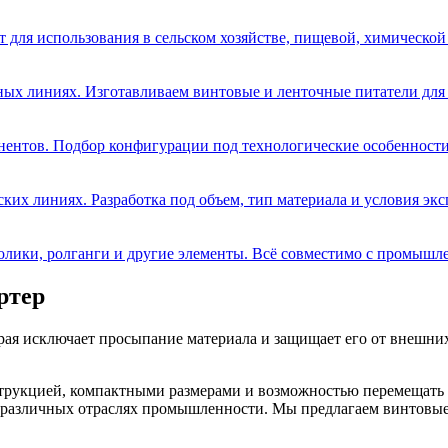
для использования в сельском хозяйстве, пищевой, химической 
ных линиях. Изготавливаем винтовые и ленточные питатели для
ентов. Подбор конфигурации под технологические особенности
ких линиях. Разработка под объем, тип материала и условия экс
олики, ролганги и другие элементы. Всё совместимо с промыш
ртер
ая исключает просыпание материала и защищает его от внешних
укцией, компактными размерами и возможностью перемещать гру
различных отраслях промышленности. Мы предлагаем винтовые 