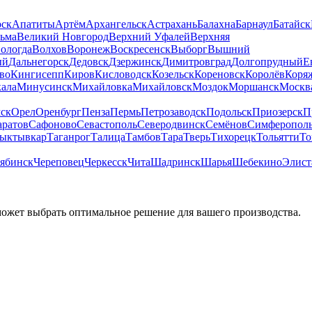
рск
Апатиты
Артём
Архангельск
Астрахань
Балахна
Барнаул
Батайск
льма
Великий Новгород
Верхний Уфалей
Верхняя
ологда
Волхов
Воронеж
Воскресенск
Выборг
Вышний
ый
Дальнегорск
Дедовск
Дзержинск
Димитровград
Долгопрудный
Е
во
Кингисепп
Киров
Кисловодск
Козельск
Кореновск
Королёв
Коря
ала
Минусинск
Михайловка
Михайловск
Моздок
Моршанск
Москв
ск
Орел
Оренбург
Пенза
Пермь
Петрозаводск
Подольск
Приозерск
П
аратов
Сафоново
Севастополь
Северодвинск
Семёнов
Симферопол
ыктывкар
Таганрог
Талица
Тамбов
Тара
Тверь
Тихорецк
Тольятти
То
ябинск
Череповец
Черкесск
Чита
Шадринск
Шарья
Шебекино
Элист
может выбрать оптимальное решение для вашего производства.