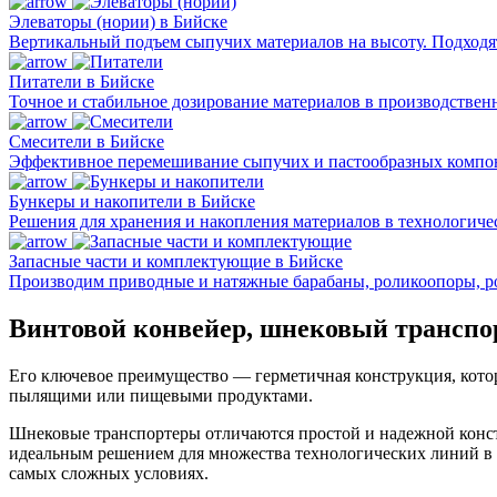
Элеваторы (нории) в Бийске
Вертикальный подъем сыпучих материалов на высоту. Подходят 
Питатели в Бийске
Точное и стабильное дозирование материалов в производствен
Смесители в Бийске
Эффективное перемешивание сыпучих и пастообразных компон
Бункеры и накопители в Бийске
Решения для хранения и накопления материалов в технологичес
Запасные части и комплектующие в Бийске
Производим приводные и натяжные барабаны, роликоопоры, р
Винтовой конвейер, шнековый транспо
Его ключевое преимущество — герметичная конструкция, котор
пылящими или пищевыми продуктами.
Шнековые транспортеры отличаются простой и надежной констр
идеальным решением для множества технологических линий в 
самых сложных условиях.