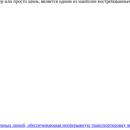
ер или просто шнек, является одним из наиболее востребованн
венных линий, обеспечивающая непрерывную транспортировку м