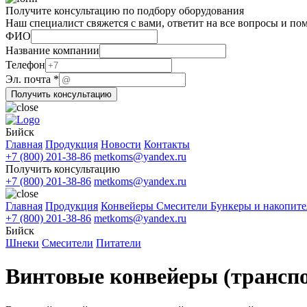
Получите консультацию по подбору оборудования
Наш специалист свяжется с вами, ответит на все вопросы и по
Телефон
ФИО
почта
Название компании
Название
Телефон
Эл. почта
*
Получить консультацию
Бийск
Главная
Продукция
Новости
Контакты
+7 (800) 201-38-86
metkoms@yandex.ru
Получить консультацию
+7 (800) 201-38-86
metkoms@yandex.ru
Главная
Продукция
Конвейеры
Смесители
Бункеры и накопит
+7 (800) 201-38-86
metkoms@yandex.ru
Бийск
Шнеки
Смесители
Питатели
Винтовые конвейеры (транспо