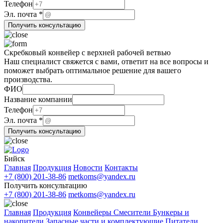
Эл.
Телефон
Эл. почта
*
Получить консультацию
Скребковый конвейер с верхней рабочей ветвью
Наш специалист свяжется с вами, ответит на все вопросы и
поможет выбрать оптимальное решение для вашего
производства.
ФИО
Название компании
Телефон
Эл.
Эл. почта
*
почта
Получить консультацию
компании
Бийск
Главная
Продукция
Новости
Контакты
+7 (800) 201-38-86
metkoms@yandex.ru
Получить консультацию
+7 (800) 201-38-86
metkoms@yandex.ru
Главная
Продукция
Конвейеры
Смесители
Бункеры и
накопители
Запасные части и комплектующие
Питатели