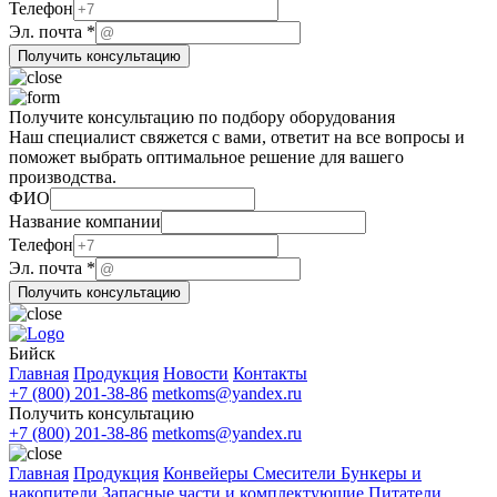
Телефон
Телефон
Эл. почта
*
почта
Получить консультацию
компании
Получите консультацию по подбору оборудования
Наш специалист свяжется с вами, ответит на все вопросы и
поможет выбрать оптимальное решение для вашего
производства.
ФИО
Название компании
Телефон
компании
Эл. почта
*
Эл.
Получить консультацию
Название
Бийск
Главная
Продукция
Новости
Контакты
+7 (800) 201-38-86
metkoms@yandex.ru
Получить консультацию
+7 (800) 201-38-86
metkoms@yandex.ru
Главная
Продукция
Конвейеры
Смесители
Бункеры и
накопители
Запасные части и комплектующие
Питатели