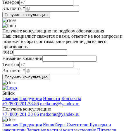
почта
Телефон
Эл. почта
*
Получить консультацию
Получите консультацию по подбору оборудования
Наш специалист свяжется с вами, ответит на все вопросы и
поможет выбрать оптимальное решение для вашего
производства.
ФИО
Название компании
Телефон
Телефон
почта
Эл. почта
*
Эл.
Получить консультацию
Бийск
Главная
Продукция
Новости
Контакты
+7 (800) 201-38-86
metkoms@yandex.ru
Получить консультацию
+7 (800) 201-38-86
metkoms@yandex.ru
Главная
Продукция
Конвейеры
Смесители
Бункеры и
накопители
Запасные части и комплектующие
Питатели