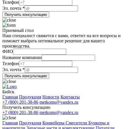
компании
Телефон
Эл. почта
*
Получить консультацию
Приемный стол
Наш специалист свяжется с вами, ответит на все вопросы и
поможет выбрать оптимальное решение для вашего
производства.
ФИО
Название компании
Телефон
Телефон
почта
Эл. почта
*
Эл.
Получить консультацию
Бийск
Главная
Продукция
Новости
Контакты
+7 (800) 201-38-86
metkoms@yandex.ru
Получить консультацию
+7 (800) 201-38-86
metkoms@yandex.ru
Главная
Продукция
Конвейеры
Смесители
Бункеры и
накопители
Запасные части и комплектующие
Питатели