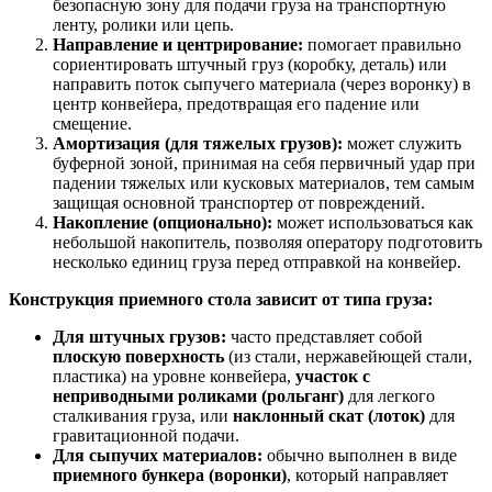
безопасную зону для подачи груза на транспортную
ленту, ролики или цепь.
Направление и центрирование:
помогает правильно
сориентировать штучный груз (коробку, деталь) или
направить поток сыпучего материала (через воронку) в
центр конвейера, предотвращая его падение или
смещение.
Амортизация (для тяжелых грузов):
может служить
буферной зоной, принимая на себя первичный удар при
падении тяжелых или кусковых материалов, тем самым
защищая основной транспортер от повреждений.
Накопление (опционально):
может использоваться как
небольшой накопитель, позволяя оператору подготовить
несколько единиц груза перед отправкой на конвейер.
Конструкция приемного стола зависит от типа груза:
Для штучных грузов:
часто представляет собой
плоскую поверхность
(из стали, нержавейющей стали,
пластика) на уровне конвейера,
участок с
неприводными роликами (рольганг)
для легкого
сталкивания груза, или
наклонный скат (лоток)
для
гравитационной подачи.
Для сыпучих материалов:
обычно выполнен в виде
приемного бункера (воронки)
, который направляет