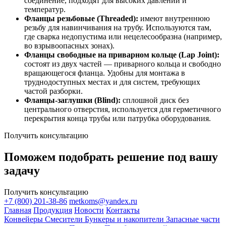
соединение, подходят для высоких давлений и
температур.
Фланцы резьбовые (Threaded):
имеют внутреннюю
резьбу для навинчивания на трубу. Используются там,
где сварка недопустима или нецелесообразна (например,
во взрывоопасных зонах).
Фланцы свободные на приварном кольце (Lap Joint):
состоят из двух частей — приварного кольца и свободно
вращающегося фланца. Удобны для монтажа в
труднодоступных местах и для систем, требующих
частой разборки.
Фланцы-заглушки (Blind):
сплошной диск без
центрального отверстия, используется для герметичного
перекрытия конца трубы или патрубка оборудования.
Получить консультацию
Поможем подобрать решение под вашу
задачу
Получить консультацию
+7 (800) 201-38-86
metkoms@yandex.ru
Главная
Продукция
Новости
Контакты
Конвейеры
Смесители
Бункеры и накопители
Запасные части