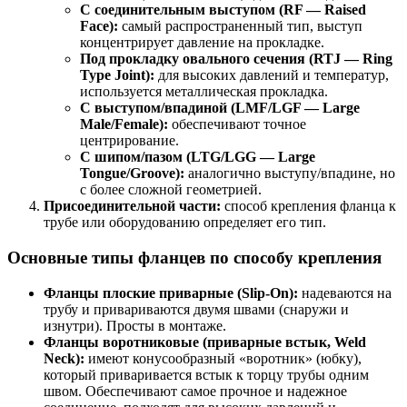
С соединительным выступом (RF — Raised
Face):
самый распространенный тип, выступ
концентрирует давление на прокладке.
Под прокладку овального сечения (RTJ — Ring
Type Joint):
для высоких давлений и температур,
используется металлическая прокладка.
С выступом/впадиной (LMF/LGF — Large
Male/Female):
обеспечивают точное
центрирование.
С шипом/пазом (LTG/LGG — Large
Tongue/Groove):
аналогично выступу/впадине, но
с более сложной геометрией.
Присоединительной части:
способ крепления фланца к
трубе или оборудованию определяет его тип.
Основные типы фланцев по способу крепления
Фланцы плоские приварные (Slip-On):
надеваются на
трубу и привариваются двумя швами (снаружи и
изнутри). Просты в монтаже.
Фланцы воротниковые (приварные встык, Weld
Neck):
имеют конусообразный «воротник» (юбку),
который приваривается встык к торцу трубы одним
швом. Обеспечивают самое прочное и надежное