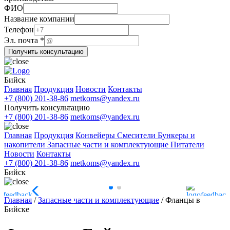
ФИО
ФИО
Название компании
Название
Телефон
почта
Эл. почта
*
Получить консультацию
Бийск
Главная
Продукция
Новости
Контакты
+7 (800) 201-38-86
metkoms@yandex.ru
Получить консультацию
+7 (800) 201-38-86
metkoms@yandex.ru
Главная
Продукция
Конвейеры
Смесители
Бункеры и
накопители
Запасные части и комплектующие
Питатели
Новости
Контакты
+7 (800) 201-38-86
metkoms@yandex.ru
Бийск
Главная
/
Запасные части и комплектующие
/
Фланцы в
Бийске