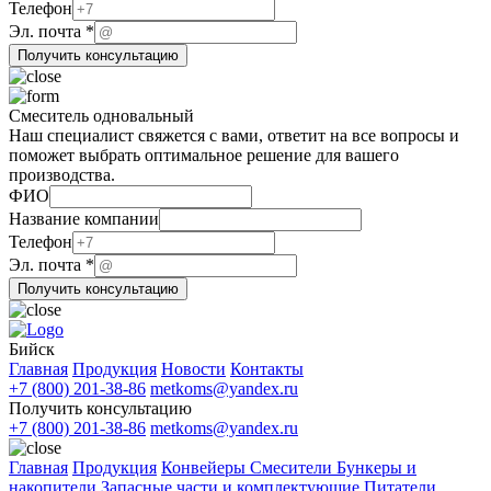
ФИО
Телефон
Эл.
Эл. почта
*
Получить консультацию
Смеситель одновальный
Наш специалист свяжется с вами, ответит на все вопросы и
поможет выбрать оптимальное решение для вашего
производства.
ФИО
Эл.
Название компании
ФИО
Телефон
Название
Эл. почта
*
Получить консультацию
Бийск
Главная
Продукция
Новости
Контакты
+7 (800) 201-38-86
metkoms@yandex.ru
Получить консультацию
+7 (800) 201-38-86
metkoms@yandex.ru
Главная
Продукция
Конвейеры
Смесители
Бункеры и
накопители
Запасные части и комплектующие
Питатели