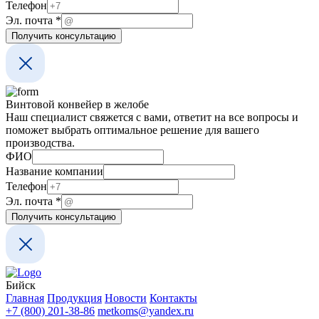
Эл.
Телефон
компании
Эл. почта
*
Название
Получить консультацию
Винтовой конвейер в желобе
Наш специалист свяжется с вами, ответит на все вопросы и
поможет выбрать оптимальное решение для вашего
производства.
почта
ФИО
компании
Название компании
Телефон
Эл. почта
*
Получить консультацию
Бийск
Главная
Продукция
Новости
Контакты
+7 (800) 201-38-86
metkoms@yandex.ru