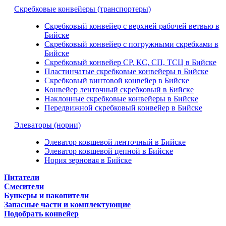
Скребковые конвейеры (транспортеры)
Скребковый конвейер с верхней рабочей ветвью в
Бийске
Скребковый конвейер с погружными скребками в
Бийске
Скребковый конвейер СР, КС, СП, ТСЦ в Бийске
Пластинчатые скребковые конвейеры в Бийске
Скребковый винтовой конвейер в Бийске
Конвейер ленточный скребковый в Бийске
Наклонные скребковые конвейеры в Бийске
Передвижной скребковый конвейер в Бийске
Элеваторы (нории)
Элеватор ковшевой ленточный в Бийске
Элеватор ковшевой цепной в Бийске
Нория зерновая в Бийске
Питатели
Смесители
Бункеры и накопители
Запасные части и комплектующие
Подобрать конвейер