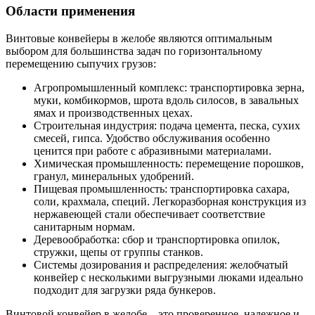
Области применения
Винтовые конвейеры в желобе являются оптимальным
выбором для большинства задач по горизонтальному
перемещению сыпучих грузов:
Агропромышленный комплекс: транспортировка зерна,
муки, комбикормов, шрота вдоль силосов, в завальных
ямах и производственных цехах.
Строительная индустрия: подача цемента, песка, сухих
смесей, гипса. Удобство обслуживания особенно
ценится при работе с абразивными материалами.
Химическая промышленность: перемещение порошков,
гранул, минеральных удобрений.
Пищевая промышленность: транспортировка сахара,
соли, крахмала, специй. Легкоразборная конструкция из
нержавеющей стали обеспечивает соответствие
санитарным нормам.
Деревообработка: сбор и транспортировка опилок,
стружки, щепы от группы станков.
Системы дозирования и распределения: желобчатый
конвейер с несколькими выгрузными люками идеально
подходит для загрузки ряда бункеров.
Винтовой конвейер в желобе – это проверенное, надежное и