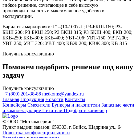
гибкое решение, сочетающее в себе высокую
производительность и максимальное удобство в
эксплуатации.
Варианты маркировки: Г1–(10-100) -L; РЗ-БКШ-160; РЗ-
БКШ-200; РЗ-БКШ-250; РЗ-БКШ-315; РЗ-БКШ-400; БКВ-200;
БКВ-250; БКВ-300; БКВ-400; УВТ-106; УВТ-150; УВТ-200;
УВТ-250; УВТ-320; УВТ-400; КВЖ-200; КВЖ-300; КВ-315
Получить консультацию
Поможем подобрать решение под вашу
задачу
Получить консультацию
+7 (800) 201-38-86
metkoms@yandex.ru
Главная
Продукция
Новости
Контакты
Конвейеры
Смесители
Бункеры и накопители
Запасные части
и комплектующие
Питатели
Подобрать конвейер
© ООО "Меткомсервис"
Пункт выдачи заказов: 659303, г. Бийск, Шадрина ул., 64
Политика конфиденциальности