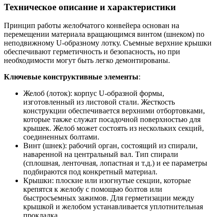
Техническое описание и характеристики
Принцип работы желобчатого конвейера основан на
перемещении материала вращающимся винтом (шнеком) по
неподвижному U-образному лотку. Съемные верхние крышки
обеспечивают герметичность и безопасность, но при
необходимости могут быть легко демонтированы.
Ключевые конструктивные элементы
:
Желоб (лоток): корпус U-образной формы,
изготовленный из листовой стали. Жесткость
конструкции обеспечивается верхними отбортовками,
которые также служат посадочной поверхностью для
крышек. Желоб может состоять из нескольких секций,
соединенных болтами.
Винт (шнек): рабочий орган, состоящий из спирали,
наваренной на центральный вал. Тип спирали
(сплошная, ленточная, лопастная и т.д.) и ее параметры
подбираются под конкретный материал.
Крышки: плоские или изогнутые секции, которые
крепятся к желобу с помощью болтов или
быстросъемных зажимов. Для герметизации между
крышкой и желобом устанавливается уплотнительная
прокладка.