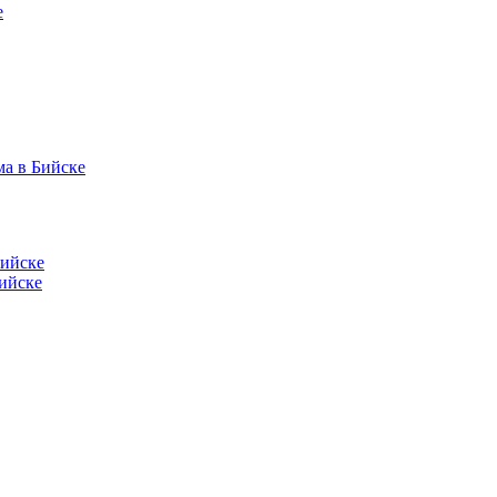
е
ма в Бийске
Бийске
ийске