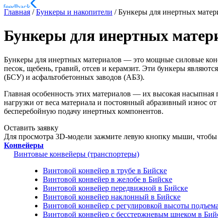
Главная
/
Бункеры и накопители
/
Бункеры для инертных матер
Бункеры для инертных матери
Бункеры для инертных материалов — это мощные силовые конс
песок, щебень, гравий, отсев и керамзит. Эти бункеры являют
(БСУ) и асфальтобетонных заводов (АБЗ).
Главная особенность этих материалов — их высокая насыпная п
нагрузки от веса материала и постоянный абразивный износ о
бесперебойную подачу инертных компонентов.
Оставить заявку
Для просмотра 3D-модели зажмите левую кнопку мыши, чтобы 
Конвейеры
Винтовые конвейеры (транспортеры)
Винтовой конвейер в трубе в Бийске
Винтовой конвейер в желобе в Бийске
Винтовой конвейер передвижной в Бийске
Винтовой конвейер наклонный в Бийске
Винтовой конвейер с регулировкой высоты подъема
Винтовой конвейер с бесстержневым шнеком в Бий