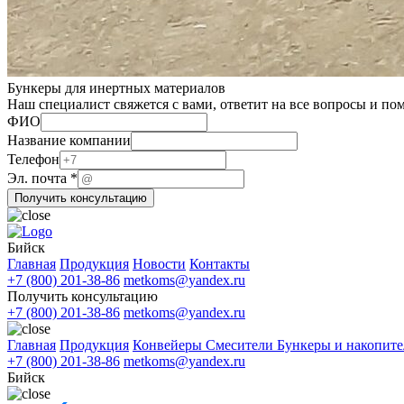
Бункеры для инертных материалов
Наш специалист свяжется с вами, ответит на все вопросы и по
ФИО
Эл.
Название компании
ФИО
Телефон
компании
Эл. почта
*
Получить консультацию
Бийск
Главная
Продукция
Новости
Контакты
+7 (800) 201-38-86
metkoms@yandex.ru
Получить консультацию
+7 (800) 201-38-86
metkoms@yandex.ru
Главная
Продукция
Конвейеры
Смесители
Бункеры и накопит
+7 (800) 201-38-86
metkoms@yandex.ru
Бийск