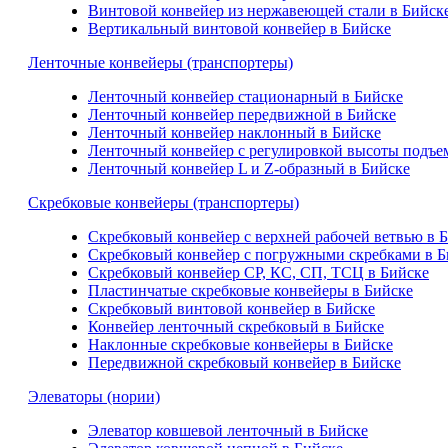
Винтовой конвейер из нержавеющей стали в Бийск
Вертикальный винтовой конвейер в Бийске
Ленточные конвейеры (транспортеры)
Ленточный конвейер стационарный в Бийске
Ленточный конвейер передвижной в Бийске
Ленточный конвейер наклонный в Бийске
Ленточный конвейер с регулировкой высоты подъе
Ленточный конвейер L и Z-образный в Бийске
Скребковые конвейеры (транспортеры)
Скребковый конвейер с верхней рабочей ветвью в 
Скребковый конвейер с погружными скребками в Б
Скребковый конвейер СР, КС, СП, ТСЦ в Бийске
Пластинчатые скребковые конвейеры в Бийске
Скребковый винтовой конвейер в Бийске
Конвейер ленточный скребковый в Бийске
Наклонные скребковые конвейеры в Бийске
Передвижной скребковый конвейер в Бийске
Элеваторы (нории)
Элеватор ковшевой ленточный в Бийске