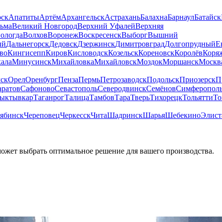
рск
Апатиты
Артём
Архангельск
Астрахань
Балахна
Барнаул
Батайск
льма
Великий Новгород
Верхний Уфалей
Верхняя
ологда
Волхов
Воронеж
Воскресенск
Выборг
Вышний
ый
Дальнегорск
Дедовск
Дзержинск
Димитровград
Долгопрудный
Е
во
Кингисепп
Киров
Кисловодск
Козельск
Кореновск
Королёв
Коря
ала
Минусинск
Михайловка
Михайловск
Моздок
Моршанск
Москв
ск
Орел
Оренбург
Пенза
Пермь
Петрозаводск
Подольск
Приозерск
П
аратов
Сафоново
Севастополь
Северодвинск
Семёнов
Симферопол
ыктывкар
Таганрог
Талица
Тамбов
Тара
Тверь
Тихорецк
Тольятти
То
ябинск
Череповец
Черкесск
Чита
Шадринск
Шарья
Шебекино
Элист
может выбрать оптимальное решение для вашего производства.