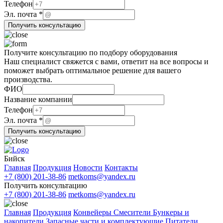
Телефон
Телефон
Эл. почта
*
почта
Получить консультацию
Эл.
Получите консультацию по подбору оборудования
Наш специалист свяжется с вами, ответит на все вопросы и
поможет выбрать оптимальное решение для вашего
производства.
ФИО
Название компании
Название
Телефон
Телефон
Эл. почта
*
компании
Получить консультацию
Бийск
Главная
Продукция
Новости
Контакты
+7 (800) 201-38-86
metkoms@yandex.ru
Получить консультацию
+7 (800) 201-38-86
metkoms@yandex.ru
Главная
Продукция
Конвейеры
Смесители
Бункеры и
накопители
Запасные части и комплектующие
Питатели