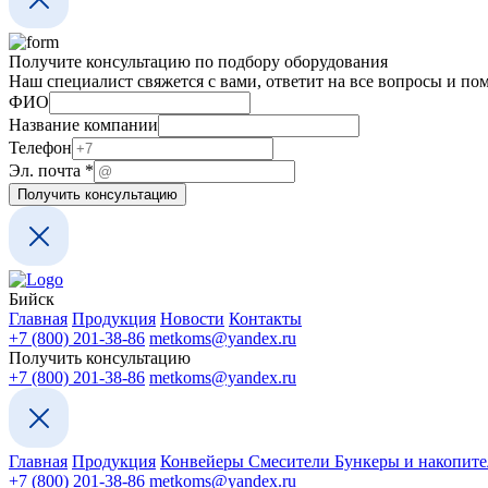
Получите консультацию по подбору оборудования
Наш специалист свяжется с вами, ответит на все вопросы и по
компании
ФИО
почта
Название компании
Название
Телефон
Эл. почта
*
Получить консультацию
Бийск
Главная
Продукция
Новости
Контакты
+7 (800) 201-38-86
metkoms@yandex.ru
Получить консультацию
+7 (800) 201-38-86
metkoms@yandex.ru
Главная
Продукция
Конвейеры
Смесители
Бункеры и накопит
+7 (800) 201-38-86
metkoms@yandex.ru