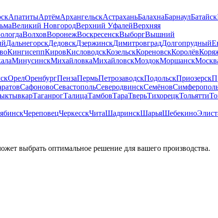
рск
Апатиты
Артём
Архангельск
Астрахань
Балахна
Барнаул
Батайск
льма
Великий Новгород
Верхний Уфалей
Верхняя
ологда
Волхов
Воронеж
Воскресенск
Выборг
Вышний
ый
Дальнегорск
Дедовск
Дзержинск
Димитровград
Долгопрудный
Е
во
Кингисепп
Киров
Кисловодск
Козельск
Кореновск
Королёв
Коря
ала
Минусинск
Михайловка
Михайловск
Моздок
Моршанск
Москв
ск
Орел
Оренбург
Пенза
Пермь
Петрозаводск
Подольск
Приозерск
П
аратов
Сафоново
Севастополь
Северодвинск
Семёнов
Симферопол
ыктывкар
Таганрог
Талица
Тамбов
Тара
Тверь
Тихорецк
Тольятти
То
ябинск
Череповец
Черкесск
Чита
Шадринск
Шарья
Шебекино
Элист
может выбрать оптимальное решение для вашего производства.